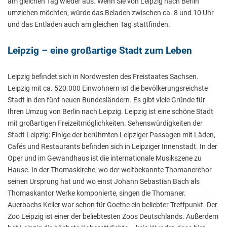
am gleichen Tag wieder aus. Wenn Sie von Leipzig nach Berlin
umziehen möchten, würde das Beladen zwischen ca. 8 und 10 Uhr
und das Entladen auch am gleichen Tag stattfinden.
Leipzig – eine großartige Stadt zum Leben
Leipzig befindet sich in Nordwesten des Freistaates Sachsen.
Leipzig mit ca. 520.000 Einwohnern ist die bevölkerungsreichste
Stadt in den fünf neuen Bundesländern. Es gibt viele Gründe für
Ihren Umzug von Berlin nach Leipzig. Leipzig ist eine schöne Stadt
mit großartigen Freizeitmöglichkeiten. Sehenswürdigkeiten der
Stadt Leipzig: Einige der berühmten Leipziger Passagen mit Läden,
Cafés und Restaurants befinden sich in Leipziger Innenstadt. In der
Oper und im Gewandhaus ist die internationale Musikszene zu
Hause. In der Thomaskirche, wo der weltbekannte Thomanerchor
seinen Ursprung hat und wo einst Johann Sebastian Bach als
Thomaskantor Werke komponierte, singen die Thomaner.
Auerbachs Keller war schon für Goethe ein beliebter Treffpunkt. Der
Zoo Leipzig ist einer der beliebtesten Zoos Deutschlands. Außerdem